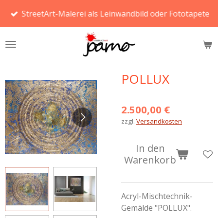
Zum
StreetArt-Malerei als Leinwandbild oder Fototapete
Hauptinhalt
springen
POLLUX
2.500,00 €
zzgl.
Versandkosten
In den
Warenkorb
Acryl-Mischtechnik-
Gemälde "POLLUX".