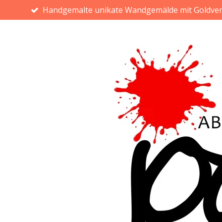
Handgemalte unikate Wandgemälde mit Goldve
Zum
Hauptinhalt
springen