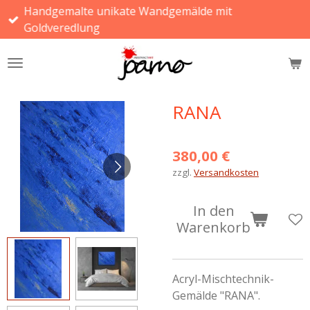
Handgemalte unikate Wandgemälde mit
Zum
Goldveredlung
Hauptinhalt
springen
RANA
380,00 €
zzgl.
Versandkosten
In den
Warenkorb
Acryl-Mischtechnik-
Gemälde "RANA".