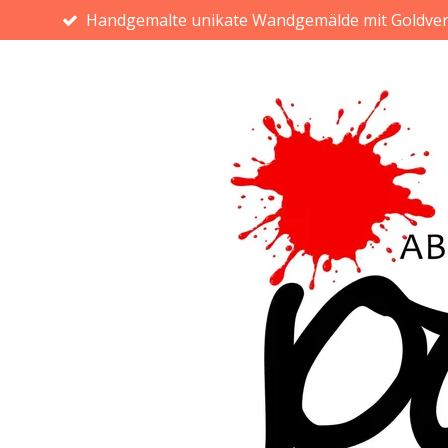
Handgemalte unikate Wandgemälde mit Goldve
Zum
Hauptinhalt
springen