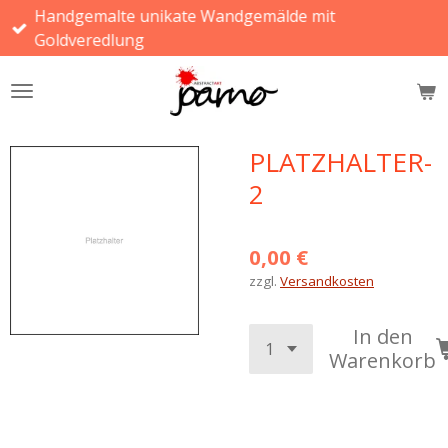
Handgemalte unikate Wandgemälde mit
Zum
Goldveredlung
Hauptinhalt
springen
PLATZHALTER-
2
0,00 €
zzgl.
Versandkosten
In den
Warenkorb