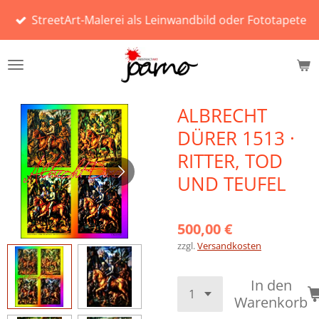
Zum
StreetArt-Malerei als Leinwandbild oder Fototapete
Hauptinhalt
springen
ALBRECHT
DÜRER 1513 ·
RITTER, TOD
UND TEUFEL
500,00 €
zzgl.
Versandkosten
In den
Warenkorb