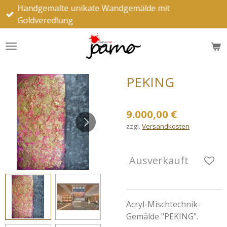
Handgemalte unikate Wandgemälde mit
Zum
Goldveredlung
Hauptinhalt
springen
PEKING
9.000,00 €
zzgl.
Versandkosten
Ausverkauft
Acryl-Mischtechnik-
Gemälde "PEKING".